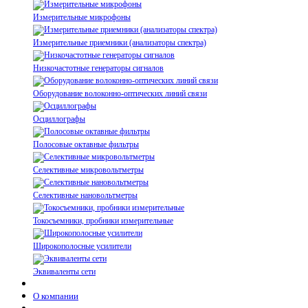
Измерительные микрофоны
Измерительные приемники (анализаторы спектра)
Низкочастотные генераторы сигналов
Оборудование волоконно-оптических линий связи
Осциллографы
Полосовые октавные фильтры
Селективные микровольтметры
Селективные нановольтметры
Токосъемники, пробники измерительные
Широкополосные усилители
Эквиваленты сети
О компании