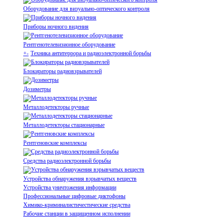
Оборудование для визуально-оптического контроля
Приборы ночного видения
Рентгенотелевизионное оборудование
+
-
Техника антитеррора и радиоэлектронной борьбы
Блокираторы радиовзрывателей
Дозиметры
Металлодетекторы ручные
Металлодетекторы стационарные
Рентгеновские комплексы
Средства радиоэлектронной борьбы
Устройства обнаружения взрывчатых веществ
Устройства уничтожения информации
Профессиональные цифровые диктофоны
Химико-криминалистичестические средства
Рабочие станции в защищенном исполнении