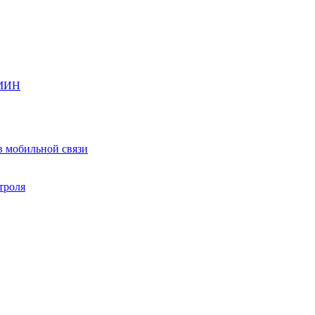
ЭМИН
в мобильной связи
троля