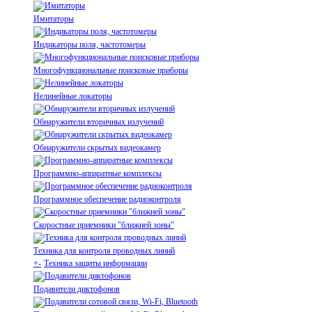
Имитаторы
Индикаторы поля, частотомеры
Многофункциональные поисковые приборы
Нелинейные локаторы
Обнаружители вторичных излучений
Обнаружители скрытых видеокамер
Программно-аппаратные комплексы
Программное обеспечение радиоконтроля
Скоростные приемники "ближней зоны"
Техника для контроля проводных линий
+
-
Техника защиты информации
Подавители диктофонов