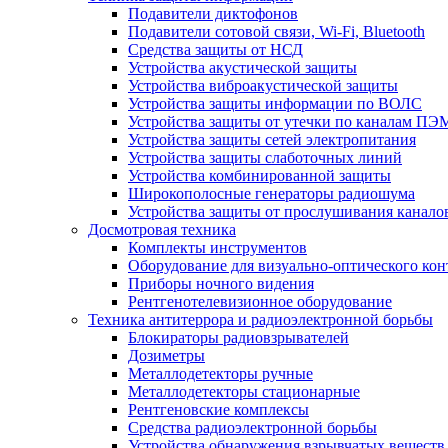
Подавители диктофонов
Подавители сотовой связи, Wi-Fi, Bluetooth
Средства защиты от НСД
Устройства акустической защиты
Устройства виброакустической защиты
Устройства защиты информации по ВОЛС
Устройства защиты от утечки по каналам П
Устройства защиты сетей электропитания
Устройства защиты слаботочных линий
Устройства комбинированной защиты
Широкополосные генераторы радиошума
Устройства защиты от прослушивания канало
Досмотровая техника
Комплекты инструментов
Оборудование для визуально-оптического кон
Приборы ночного видения
Рентгенотелевизионное оборудование
Техника антитеррора и радиоэлектронной борьбы
Блокираторы радиовзрывателей
Дозиметры
Металлодетекторы ручные
Металлодетекторы стационарные
Рентгеновские комплексы
Средства радиоэлектронной борьбы
Устройства обнаружения взрывчатых веществ