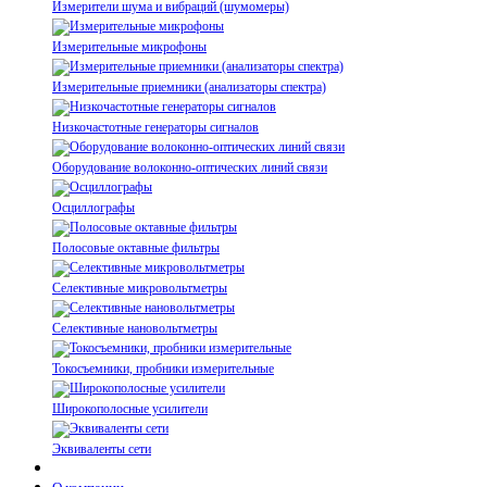
Измерители шума и вибраций (шумомеры)
Измерительные микрофоны
Измерительные приемники (анализаторы спектра)
Низкочастотные генераторы сигналов
Оборудование волоконно-оптических линий связи
Осциллографы
Полосовые октавные фильтры
Селективные микровольтметры
Селективные нановольтметры
Токосъемники, пробники измерительные
Широкополосные усилители
Эквиваленты сети